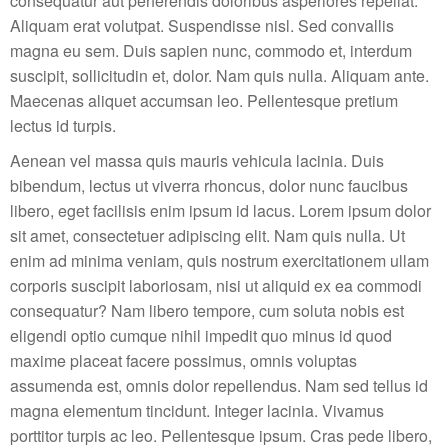
consequatur aut perferendis doloribus asperiores repellat.
Aliquam erat volutpat. Suspendisse nisl. Sed convallis
magna eu sem. Duis sapien nunc, commodo et, interdum
suscipit, sollicitudin et, dolor. Nam quis nulla. Aliquam ante.
Maecenas aliquet accumsan leo. Pellentesque pretium
lectus id turpis.
Aenean vel massa quis mauris vehicula lacinia. Duis
bibendum, lectus ut viverra rhoncus, dolor nunc faucibus
libero, eget facilisis enim ipsum id lacus. Lorem ipsum dolor
sit amet, consectetuer adipiscing elit. Nam quis nulla. Ut
enim ad minima veniam, quis nostrum exercitationem ullam
corporis suscipit laboriosam, nisi ut aliquid ex ea commodi
consequatur? Nam libero tempore, cum soluta nobis est
eligendi optio cumque nihil impedit quo minus id quod
maxime placeat facere possimus, omnis voluptas
assumenda est, omnis dolor repellendus. Nam sed tellus id
magna elementum tincidunt. Integer lacinia. Vivamus
porttitor turpis ac leo. Pellentesque ipsum. Cras pede libero,