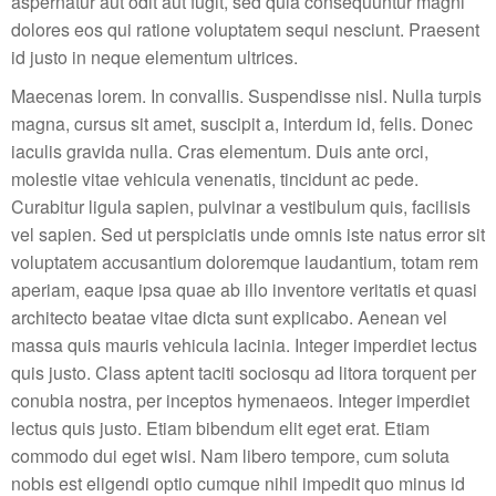
aspernatur aut odit aut fugit, sed quia consequuntur magni
dolores eos qui ratione voluptatem sequi nesciunt. Praesent
id justo in neque elementum ultrices.
Maecenas lorem. In convallis. Suspendisse nisl. Nulla turpis
magna, cursus sit amet, suscipit a, interdum id, felis. Donec
iaculis gravida nulla. Cras elementum. Duis ante orci,
molestie vitae vehicula venenatis, tincidunt ac pede.
Curabitur ligula sapien, pulvinar a vestibulum quis, facilisis
vel sapien. Sed ut perspiciatis unde omnis iste natus error sit
voluptatem accusantium doloremque laudantium, totam rem
aperiam, eaque ipsa quae ab illo inventore veritatis et quasi
architecto beatae vitae dicta sunt explicabo. Aenean vel
massa quis mauris vehicula lacinia. Integer imperdiet lectus
quis justo. Class aptent taciti sociosqu ad litora torquent per
conubia nostra, per inceptos hymenaeos. Integer imperdiet
lectus quis justo. Etiam bibendum elit eget erat. Etiam
commodo dui eget wisi. Nam libero tempore, cum soluta
nobis est eligendi optio cumque nihil impedit quo minus id