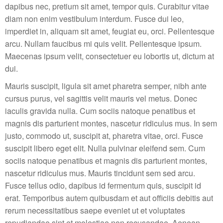
dapibus nec, pretium sit amet, tempor quis. Curabitur vitae
diam non enim vestibulum interdum. Fusce dui leo,
imperdiet in, aliquam sit amet, feugiat eu, orci. Pellentesque
arcu. Nullam faucibus mi quis velit. Pellentesque ipsum.
Maecenas ipsum velit, consectetuer eu lobortis ut, dictum at
dui.
Mauris suscipit, ligula sit amet pharetra semper, nibh ante
cursus purus, vel sagittis velit mauris vel metus. Donec
iaculis gravida nulla. Cum sociis natoque penatibus et
magnis dis parturient montes, nascetur ridiculus mus. In sem
justo, commodo ut, suscipit at, pharetra vitae, orci. Fusce
suscipit libero eget elit. Nulla pulvinar eleifend sem. Cum
sociis natoque penatibus et magnis dis parturient montes,
nascetur ridiculus mus. Mauris tincidunt sem sed arcu.
Fusce tellus odio, dapibus id fermentum quis, suscipit id
erat. Temporibus autem quibusdam et aut officiis debitis aut
rerum necessitatibus saepe eveniet ut et voluptates
repudiandae sint et molestiae non recusandae. Aenean